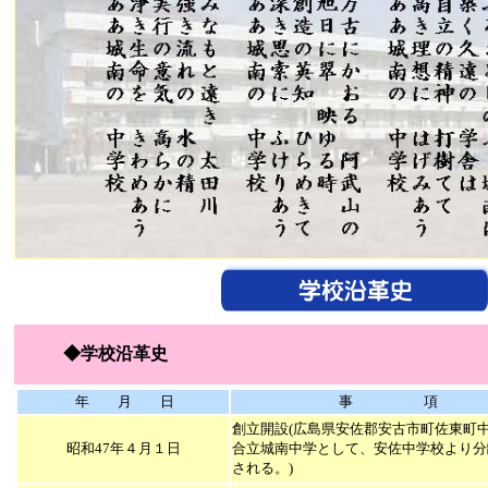
◆
学校沿革史
年 月 日
事 項
創立開設(広島県安佐郡安古市町佐東町
昭和47年４月１日
合立城南中学として、安佐中学校より分
される。)