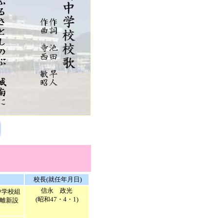
校長(就任年月日)
信永 政光
中学校組
(昭和47・4・1)
離新設