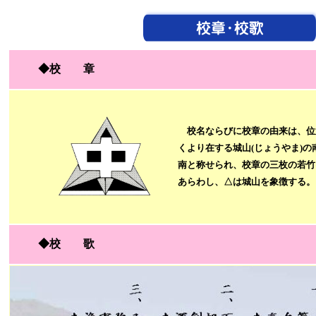
◆校 章
校名ならびに校章の由来は、位
くより在する城山(じょうやま)
の
南と称せられ、校章の三枚の若竹
あらわし、△は城山を象徴する。
◆校 歌